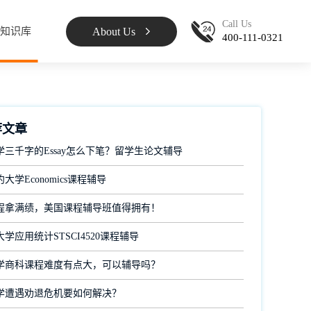
Call Us
About Us
知识库
400-111-0321
荐文章
学三千字的Essay怎么下笔？留学生论文辅导
大学Economics课程辅导
程拿满绩，美国课程辅导班值得拥有！
学应用统计STSCI4520课程辅导
学商科课程难度有点大，可以辅导吗？
学遭遇劝退危机要如何解决？