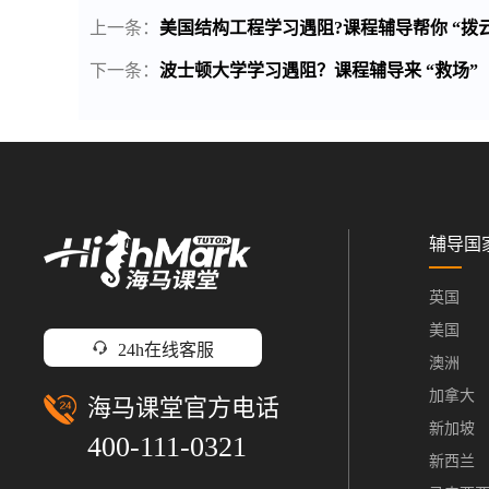
上一条：
美国结构工程学习遇阻?课程辅导帮你 “拨
下一条：
波士顿大学学习遇阻？课程辅导来 “救场”
辅导国
英国
美国
24h在线客服
澳洲
加拿大
海马课堂官方电话
新加坡
400-111-0321
新西兰