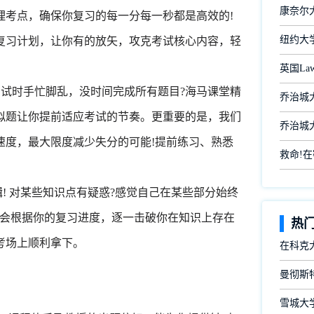
康奈尔大学
理考点，确保你复习的每一分每一秒都是高效的!
纽约大
复习计划，让你有的放矢，攻克考试核心内容，轻
英国L
试时手忙脚乱，没时间完成所有题目?海马课堂精
乔治城大
拟题让你提前适应考试的节奏。更重要的是，我们
乔治城大
速度，最大限度减少失分的可能!提前练习、熟悉
救命!
 对某些知识点有疑惑?感觉自己在某些部分始终
师会根据你的复习进度，逐一击破你在知识上存在
热
考场上顺利拿下。
在科克
曼彻斯
雪城大