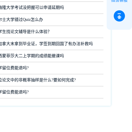
微信客服
梅隆大学考试没把握可以申请延期吗
士大学错过Quiz怎么办
学生找论文辅导是什么体验？
加拿大末拿到毕业证，学签到期回国了有办法补救吗
西蒙菲莎大二上学期的成绩能撤课吗
学留位费能退吗?
位论文中的非概率抽样是什么?要如何完成?
学留位费能退吗?