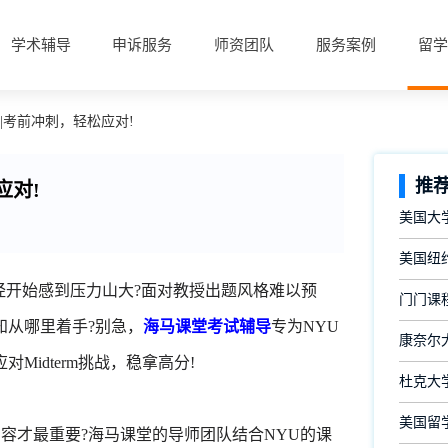
学术辅导
申诉服务
师资团队
服务案例
留学
|考前冲刺，轻松应对!
推
应对!
美国大
美国纽约
经开始感到压力山大?面对教授出题风格难以预
门门课
知从哪里着手?别急，
海马课堂考试辅导
专为NYU
康奈尔大
idterm挑战，稳拿高分!
杜克大
美国留
容才最重要?海马课堂的导师团队结合NYU的课