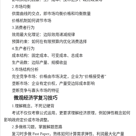
2.市场均衡
供需曲线的交点，即市场均衡价格和均衡数量
价格机制如何调节市场
3.消费者行为
效用最大化理论：边际效用递减规律
预算约束：如何在有限预算内优化消费选择
4.生产者行为
成本结构：固定成本、可变成本、总成本
生产函数：边际产量、规模收益
5.市场结构分析
完全竞争市场：价格由市场决定，企业为“价格接受者”
垄断市场：企业有定价权，产量受边际成本影响
垄断竞争与寡头市场的特征
微观经济学复习技巧
1.理解概念，不死记硬背
考试不仅仅考察公式运用，更要求理解经济原理，例如弹性概念如何
影响政府定价或市场调整。
2.多做练习题，掌握解题思路
复习时多做 Past Paper，熟练如何计算需求弹性、利润最大化产量