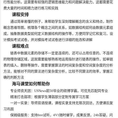
行性能分析。这需要有较强的逻辑思维能力和问题解决能力，这都需要花
费大量的时间和精力进行练习和实践
课程安排
通过简单易懂的例子，来帮助学生深刻理解概念的含义和特点，制作
概念思维导图，梳理各个概念之间的关系，如数据结构如何由数据元素组
成，抽象数据类型如何定义数据结构的操作等，方便同学记忆和复习，设
计模拟考试试卷，并对模拟考试试卷进行详细的批改和讲解
课程难点
链表中数据元素的存储不一定是连续的，还可以占用任意的、不连续
的物理存储区域，这就需要能够熟练地运用指针进行链表的操作，如单链
表的插入、删除等操作，需要掌握算法的时间复杂度和空间复杂度的分析
方法，能够对不同的算法进行复杂度分析，比较不同算法的效率，掌握正
确的判断方法
海马课堂如何帮助你
专业师资天团：USNews前50毕业的硕博学霸，可优先匹配同专业
精准打击弱项：根据学生薄弱部分定制专属学习方案
一对一实录：导师双语授课，课程实录支持无限次回访，方便课后复
习巩固
保姆级服务：支持free试听，4V1随时催学，成果反馈，24h答疑，问