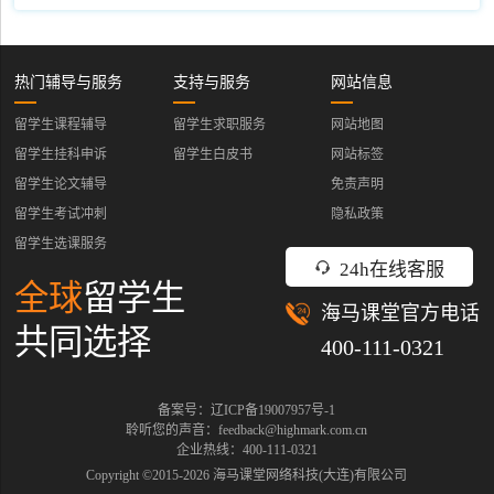
热门辅导与服务
支持与服务
网站信息
留学生课程辅导
留学生求职服务
网站地图
留学生挂科申诉
留学生白皮书
网站标签
留学生论文辅导
免责声明
留学生考试冲刺
隐私政策
留学生选课服务
24h在线客服
全球
留学生
海马课堂官方电话
共同选择
400-111-0321
备案号：辽ICP备19007957号-1
聆听您的声音：feedback@highmark.com.cn
企业热线：400-111-0321
Copyright ©2015-
2026
海马课堂网络科技(大连)有限公司