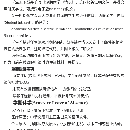
学生须下载并填写《短期休学申请表》，连同相关证明文件一并提交
至所属学院，可接受电子版(soft copy)提交。
关于短期休学以及因缺考而缺席的学生的更多信息，请登录学生内网
(Student Intranet)，路径为：
Academic Matters > Matriculation and Candidature > Leave of Absence -
Short-termed leave
学生若错过任何测验/小测/评估，须在缺席当天发送电子邮件给相应
课程的授课教师，注明课程代码，并附上相关证明文件。
请务必截取邮件页面或导出为 PDF，清楚显示发送日期及课程代码，
作为日后在线请假申请时的佐证材料一并提交。
重要提醒事项：
·所有评估(包括线下或线上形式)，学生必须参加，除非已获得有效的
请假批准(LOA)。
·未获有效请假而缺席评估者，成绩将按0分处理。
·除非课程教师另行通知，不设补考或补测安排。
学期休学(Semester Leave of Absence)
大学可在以下情况下批准学生学期休学申请：
医疗原因：申请必须附上医生出具的证明文件;
个人原因：指非医疗类原因，例如参加比赛、从事工作或创业活动，