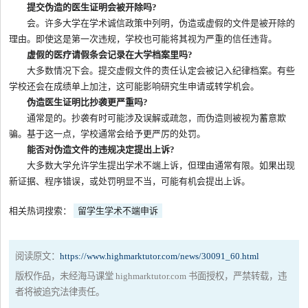
提交伪造的医生证明会被开除吗?
会。许多大学在学术诚信政策中列明，伪造或虚假的文件是被开除的
理由。即使这是第一次违规，学校也可能将其视为严重的信任违背。
虚假的医疗请假条会记录在大学档案里吗?
大多数情况下会。提交虚假文件的责任认定会被记入纪律档案。有些
学校还会在成绩单上加注，这可能影响研究生申请或转学机会。
伪造医生证明比抄袭更严重吗?
通常是的。抄袭有时可能涉及误解或疏忽，而伪造则被视为蓄意欺
骗。基于这一点，学校通常会给予更严厉的处罚。
能否对伪造文件的违规决定提出上诉?
大多数大学允许学生提出学术不端上诉，但理由通常有限。如果出现
新证据、程序错误，或处罚明显不当，可能有机会提出上诉。
相关热词搜索：
留学生学术不端申诉
阅读原文：
https://www.highmarktutor.com/news/30091_60.html
版权作品，未经海马课堂 highmarktutor.com 书面授权，严禁转载，违
者将被追究法律责任。