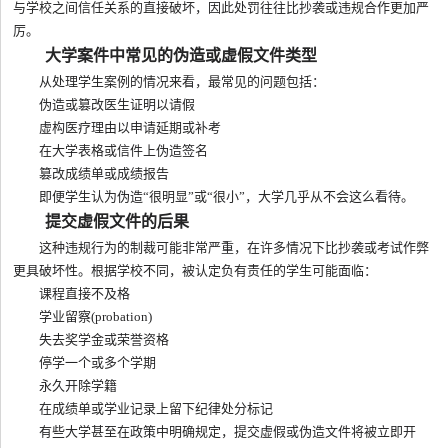
与学校之间信任关系的直接破坏，因此处罚往往比抄袭或违规合作更加严
厉。
大学案件中常见的伪造或虚假文件类型
从处理学生案例的情况来看，最常见的问题包括：
伪造或篡改医生证明以请假
虚构医疗理由以申请延期或补考
在大学表格或信件上伪造签名
篡改成绩单或成绩报告
即便学生认为伪造“很明显”或“很小”，大学几乎从不会这么看待。
提交虚假文件的后果
这种违规行为的制裁可能非常严重，在许多情况下比抄袭或考试作弊
更具破坏性。根据学校不同，被认定负有责任的学生可能面临：
课程直接不及格
学业留察(probation)
失去奖学金或荣誉资格
停学一个或多个学期
永久开除学籍
在成绩单或学业记录上留下纪律处分标记
有些大学甚至在政策中明确规定，提交虚假或伪造文件将被立即开