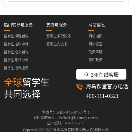
热门辅导与服务
支持与服务
网站信息
留学生课程辅导
留学生求职服务
网站地图
留学生挂科申诉
留学生白皮书
网站标签
留学生论文辅导
免责声明
留学生考试冲刺
隐私政策
留学生选课服务
24h在线客服
全球
留学生
海马课堂官方电话
共同选择
400-111-0321
备案号：辽ICP备19007957号-1
聆听您的声音：feedback@highmark.com.cn
企业热线：400-111-0321
Copyright ©2015-
2026
海马课堂网络科技(大连)有限公司