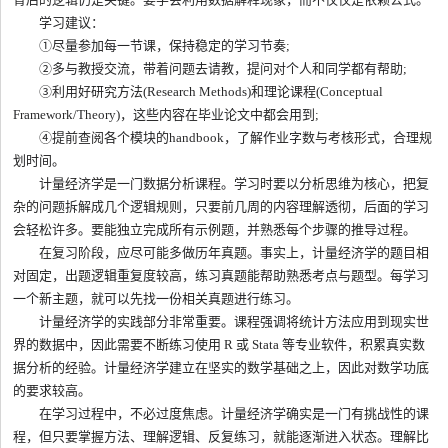
学习建议：
①尽量参加每一节课，保持稳定的学习节奏;
②多与教授交流，带着问题去请教，提问对个人和同学都有帮助;
③利用好研究方法(Research Methods)和理论课程(Conceptual
Framework/Theory)，这些内容在毕业论文中都会用到;
④提前查阅各个模块的handbook，了解作业字数与考核形式，合理规
划时间。
计量经济学是一门数据分析课程。学习时要以分析思维为核心，把复
杂的问题拆解成几个逻辑规则，只要前几周的内容理解透彻，后面的学习
会轻松许多。要能独立完成所有示例题，并熟悉每个步骤的推导过程。
在复习阶段，应尽可能多做历年真题。事实上，计量经济学的题目相
对固定，出题逻辑重复度较高，练习真题能帮助熟悉考点与题型。每学习
一个新主题，就可以先找一份相关真题进行练习。
计量经济学的实践部分非常重要。课程强调将统计方法应用到现实世
界的数据中，因此需要不断练习使用 R 或 Stata 等专业软件，积累真实数
据分析的经验。计量经济学建立在坚实的数学基础之上，因此对数学功底
的要求较高。
在学习过程中，不必过度焦虑。计量经济学确实是一门有挑战性的课
程，但只要掌握方法、理解逻辑、反复练习，就能逐渐进入状态。理解比