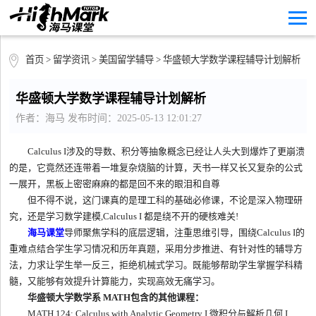
首页
>
留学资讯
>
美国留学辅导
> 华盛顿大学数学课程辅导计划解析
华盛顿大学数学课程辅导计划解析
作者：海马 发布时间：2025-05-13 12:01:27
Calculus I涉及的导数、积分等抽象概念已经让人头大到爆炸了更崩溃
的是，它竟然还连带着一堆复杂烧脑的计算，天书一样又长又复杂的公式
一展开，黑板上密密麻麻的都是回不来的眼泪和自尊
但不得不说，这门课真的是理工科的基础必修课，不论是深入物理研
究，还是学习数学建模,Calculus I 都是绕不开的硬核难关!
海马课堂
导师聚焦学科的底层逻辑，注重思维引导，围绕Calculus I的
重难点结合学生学习情况和历年真题，采用分步推进、有针对性的辅导方
法，力求让学生举一反三，拒绝机械式学习。既能够帮助学生掌握学科精
髓，又能够有效提升计算能力，实现高效无痛学习。
华盛顿大学数学系 MATH包含的其他课程：
MATH 124: Calculus with Analytic Geometry I 微积分与解析几何 I