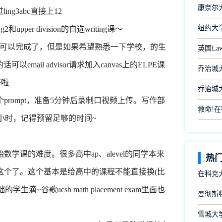
康奈尔大学
ng3abc直接上12
纽约大
er division的自选writing课～
就可以完成了，但是如果希望熟悉一下学校，的生
英国L
ail advisor请求加入canvas上的ELPE课
乔治城大
好啦
乔治城大
ompt，准备5分钟后录制口视频上传。写作部
救命!
-3小时，记得预留足够的时间~
课的难度。很多高中ap、alevel的同学本来
热
这个了。这个基本是给高中的课程不能直接换(比
在科克
滴~谷歌ucsb math placement exam里面也
曼彻斯
雪城大