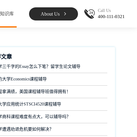
Call Us
About Us
知识库
400-111-0321
荐文章
学三千字的Essay怎么下笔？留学生论文辅导
大学Economics课程辅导
程拿满绩，美国课程辅导班值得拥有！
学应用统计STSCI4520课程辅导
学商科课程难度有点大，可以辅导吗？
学遭遇劝退危机要如何解决？