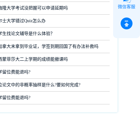
微信客服
梅隆大学考试没把握可以申请延期吗
士大学错过Quiz怎么办
学生找论文辅导是什么体验？
加拿大末拿到毕业证，学签到期回国了有办法补救吗
西蒙菲莎大二上学期的成绩能撤课吗
学留位费能退吗?
位论文中的非概率抽样是什么?要如何完成?
学留位费能退吗?