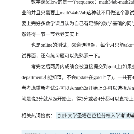
数学课follow的是一个sequence：math34ab-math2a
业的并且只需要上math34ab/2ab这种就不用做
要上完好多数学课且认为自己有足够的数学基础的同
然还得一节一节老老实实上
也是online的测试，60道选择题，每个月只能tak
试界面，还有练习题可以先熟悉一下。
考完之后两周内成绩会被直接提交到gold上(如果多
department才能知道，不会update在gold上了)，一
者考虑重新考试;2-可以从math2a开始上;3-可以选择从ma
就是说2分就从2a开始上，得3分或者4分都可以直接上
相关热词搜索：
加州大学圣塔芭芭拉分校入学考试