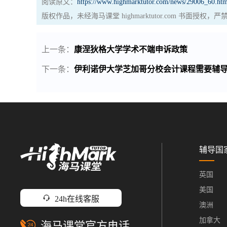
阅读原文：
https://www.highmarktutor.com/news/29006_60.htm
版权作品，未经海马课堂 highmarktutor.com 书面授
上一条：
康涅狄格大学学术不端申诉政策
下一条：
伊利诺伊大学芝加哥分校会计课程需要辅
辅导国
英国
美国
24h在线客服
澳洲
加拿大
海马课堂官方电话