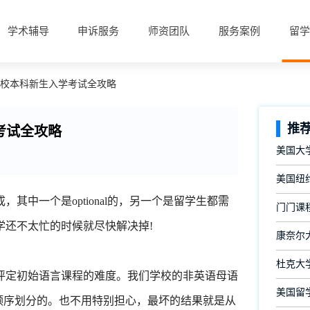
学术辅导
申诉服务
师资团队
服务案例
留学
分校本科新生入学考试全攻略
推
考试全攻略
美国大
美国纽约
中一个是optional的，另一个是留学生都需
门门课
学还不太忙的时候就尽快解决掉!
康奈尔大
杜克大
定初始语言课程的难度。我们学校的非英语母语
美国留
-ling12按顺序划分的。也不用特别担心，最坏的结果就是从