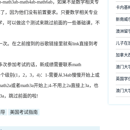
b-math3ab-math4ab-math6ab，如果不是数学相关专
卡内基
这个测试了，因为他们没有前置要求。只要数学相关专业
新南威尔
学，可以做这个测试来跳过前面的一些基础课，不
澳洲留
儿子在
e一次。在之前搜到的谷歌链接里就有link直接到考
加拿大
次参加考试的话，新成绩需要联系math
澳门大
共有4个级别(1，2，3，4)：1-需要从34ab慢慢开始上或
英国学
th2a或者math3a开始上;4-不用上2a直接上3a，也
澳门大
3a，跳过前面的啦!
辅导
美国考试指南