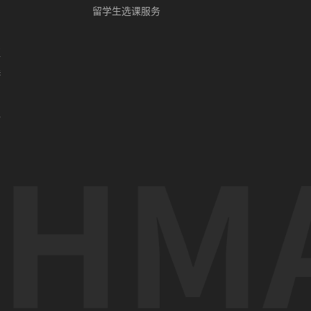
留学生选课服务
亚
港
门
办